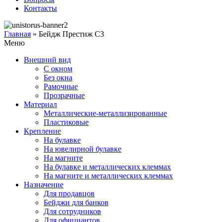
Контакты
Главная
» Бейдж Престиж С3
Меню
Внешний вид
С окном
Без окна
Рамочные
Прозрачные
Материал
Металлические-металлизированные
Пластиковые
Крепление
На булавке
На ювелирной булавке
На магните
На булавке и металлических клеммах
На магните и металлических клеммах
Назначение
Для продавцов
Бейджи для банков
Для сотрудников
Для официантов