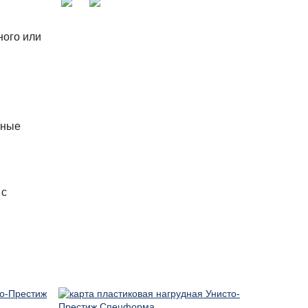
ного или
тные
 с