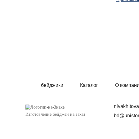
бейджики
Каталог
О компан
nlvakhitov
Изготовление бейджей на заказ
bd@unistor