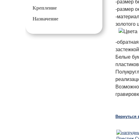
-размер бе
Крепление
-размер ок
-материал
Назначение
золотого 
-обратная
застежкой
Белые бум
пластиков
Полукругл
реализаци
Возможно 
гравировк
Вернуться 