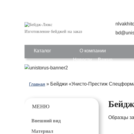
nlvakhi
Изготовление бейджей на заказ
bd@unis
Каталог
О компании
Новости
Важно
» Бейджи «Унисто-Престиж Спецформ
Главная
Бейдж
МЕНЮ
Образцы з
Внешний вид
Материал