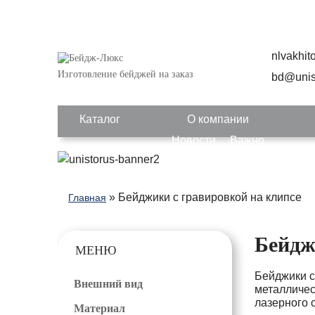
nlvakhi
Изготовление бейджей на заказ
bd@unis
Каталог
О компании
Новости
Важно
» Бейджики с гравировкой на клипсе
Главная
Бейдж
МЕНЮ
Бейджики с
Внешний вид
металличес
лазерного 
Материал