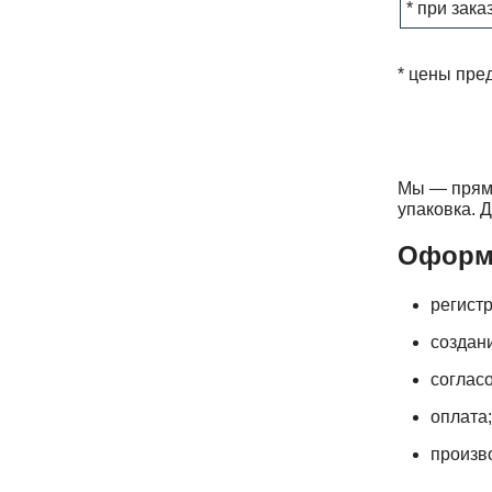
* при зака
* цены пре
Мы — прямо
упаковка. 
Оформл
регистр
создани
согласо
оплата;
произво