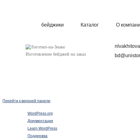
бейджики
Каталог
О компан
nlvakhitov
Изготовление бейджей на заказ
bd@unistor
Перейти к верхней панели
О
WordPress.org
WordPress
Документация
Learn WordPress
Поддержка