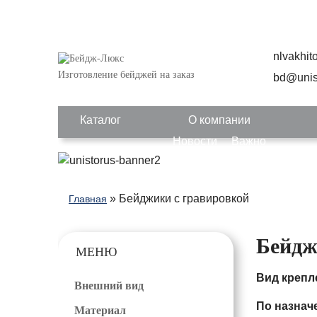
nlvakhi
Изготовление бейджей на заказ
bd@unis
Каталог
О компании
Новости
Важно
» Бейджики с гравировкой
Главная
Бейдж
МЕНЮ
Вид крепл
Внешний вид
По назнач
Материал