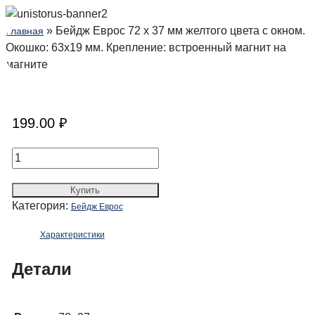
» Бейдж Еврос 72 x 37 мм желтого цвета с окном.
Главная
Окошко: 63х19 мм. Крепление: встроенный магнит на
магните
199.00
₽
Количество
товара
Бейдж
Купить
Еврос
Категория:
Бейдж Еврос
72
Характеристики
x
37
Детали
мм
желтого
цвета