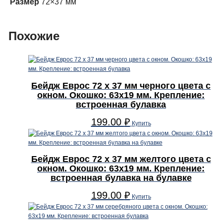
Размер
72×37 мм
с
окном.
Окошко:
Похожие
63х19
мм.
Крепление:
встроенный
Бейдж Еврос 72 x 37 мм черного цвета с
магнит
окном. Окошко: 63х19 мм. Крепление:
на
встроенная булавка
магните
199.00
₽
Купить
Бейдж Еврос 72 x 37 мм желтого цвета с
окном. Окошко: 63х19 мм. Крепление:
встроенная булавка на булавке
199.00
₽
Купить